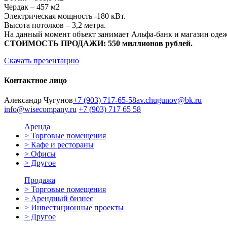
Чердак – 457 м2
Электрическая мощность -180 кВт.
Высота потолков – 3,2 метра.
На данный момент объект занимает Альфа-банк и магазин оде
СТОИМОСТЬ ПРОДАЖИ: 550 миллионов рублей.
Скачать презентацию
Контактное лицо
Александр Чугунов
+7 (903) 717-65-58
av.chugunov@bk.ru
info@wisecompany.ru
+7 (903) 717 65 58
Аренда
> Торговые помещения
> Кафе и рестораны
> Офисы
> Другое
Продажа
> Торговые помещения
> Арендный бизнес
> Инвестиционные проекты
> Другое