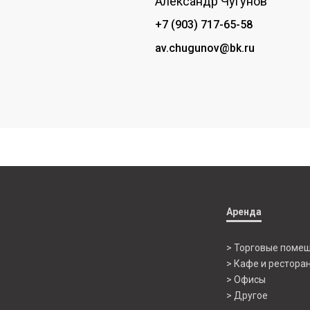
Александр Чугунов
+7 (903) 717-65-58
av.chugunov@bk.ru
Аренда
> Торговые поме
> Кафе и рестора
> Офисы
> Другое