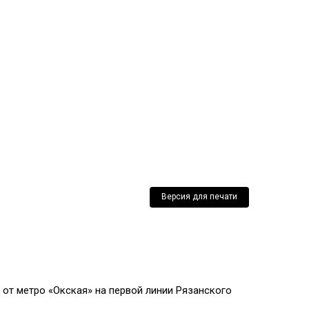
+7 (903) 717 65 58
Аренда
Продажа
Новости
Контакты
Версия для печати
 от метро «Окская» на первой линии Рязанского